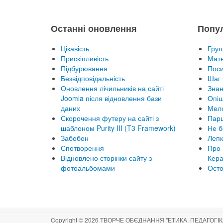
Останні оновлення
Попу
Цікавість
Груп
Прискіпливість
Мате
Підбурювання
Пос
Безвідповідальність
Шаг 
Оновлення лічильників на сайті
Знан
Joomla після відновлення бази
Опіш
даних
Мел
Скорочення футеру на сайті з
Парц
шаблоном Purity III (T3 Framework)
Не б
Забобон
Лепк
Спотворення
Про 
Відновлено сторінки сайту з
Кера
фотоальбомами
Осто
Copyright © 2026 ТВОРЧЕ ОБЄДНАННЯ "ЕТИКА. ПЕДАГОГІКА. 