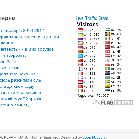
лярне
Live Traffic Stats
а школярів 2016-2017
риали для ліплення з дітьми
илання
четвертый - в мир сосудов
ня тверезять
не 2012
очи жизни
елянове кохання
оюсь разсипати сіль
а в детском саду
заняття керамікою в
мічній студії Харкова
рожно свинец
КЕРАМІКА". All Rights Reserved. Designed by
JoomlArt.com
.