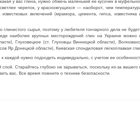
акая у вас глина, нужно обжечь маленький ее кусочек в муфельно
светлее черепок, у красножгущихся — наоборот, чем температур
известковых включений (мрамора, цемента, гипса, известняка и 
 глинистого сырья, поэтому у любителя гончарного дела не буде
реди наиболее крупных месторождений глин на Украине можно н
асти), Глуховецкое (ст. Глуховцы Винницкой области), Волновахс
сов Яр Донецкой области), Киевская спондиловая легкоплавкая гли
о к каждой нужно подходить индивидуально, с учетом ее особенност
 слой. Старайтесь глубоко не зарываться, поскольку из-за вашего
ить вас. Все время помните о технике безопасности.
о сырья