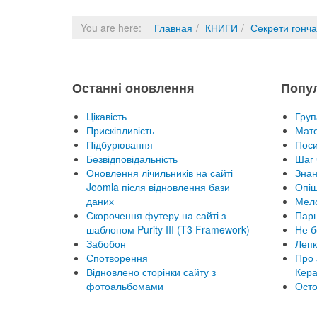
You are here:
Главная
КНИГИ
Секрети гонча
Останні оновлення
Попу
Цікавість
Груп
Прискіпливість
Мате
Підбурювання
Пос
Безвідповідальність
Шаг 
Оновлення лічильників на сайті
Знан
Joomla після відновлення бази
Опіш
даних
Мел
Скорочення футеру на сайті з
Парц
шаблоном Purity III (T3 Framework)
Не б
Забобон
Лепк
Спотворення
Про 
Відновлено сторінки сайту з
Кера
фотоальбомами
Осто