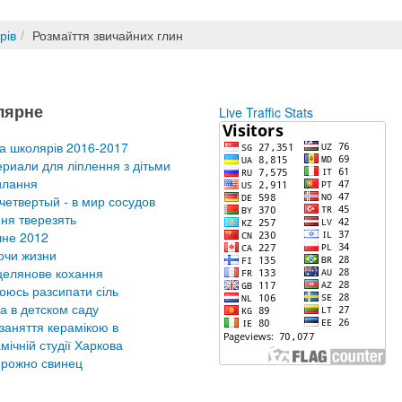
рів
Розмаїття звичайних глин
лярне
Live Traffic Stats
а школярів 2016-2017
риали для ліплення з дітьми
илання
четвертый - в мир сосудов
ня тверезять
не 2012
очи жизни
елянове кохання
оюсь разсипати сіль
а в детском саду
заняття керамікою в
мічній студії Харкова
рожно свинец