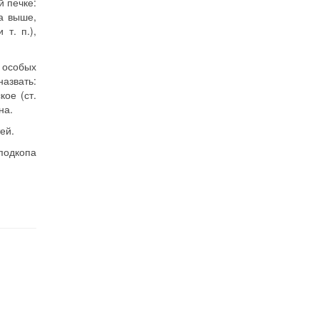
й печке:
а выше,
т. п.),
т особых
азвать:
кое (ст.
на.
ей.
 подкопа