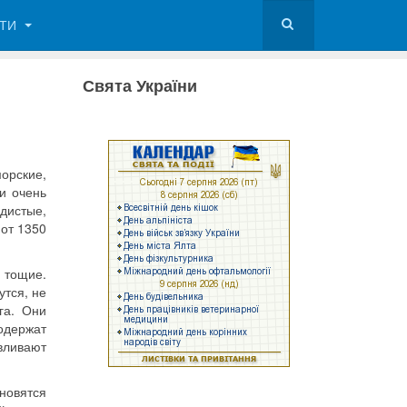
КТИ
Свята України
орские,
и очень
дистые,
от 1350
 тощие.
утся, не
га. Они
одержат
вливают
новятся