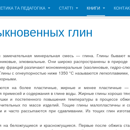
ЕТИКА ТА ПЕДАГОГІКА
СТАТТІ
КНИГИ
КОНТА
ыкновенных глин
я замечательная минеральная смесь — глина. Глины бывают м
едниковые, элювиальные. Они широко распространены в природе 
таву фракций различают мономинеральные (каолиновые, гидро-слю
лины с огнеупорностью ниже 1350 °С называются легкоплавкими, 
упорными.
яются на более пластичные, жирные и менее пластичные —
ия примесей и содержания в глине воды. Жирные глины хорошо тян
ушки и постепенного повышения температуры в процессе обжи
ачительных по массе изделий. Тощие глины малопластичны и с
ти и часто рассыпаются при сдавливании. Из тощих глин изгота
я на беложгущиеся и красножгущиеся. Первые после обжига ста