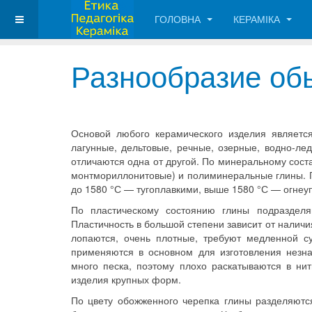
ГОЛОВНА
КЕРАМІКА
Разнообразие об
Основой любого керамического изделия являетс
лагунные, дельтовые, речные, озерные, водно-л
отличаются одна от другой. По минеральному сос
монтмориллонитовые) и полиминеральные глины. Г
до 1580 °С — тугоплавкими, выше 1580 °С — огне
По пластическому состоянию глины подраздел
Пластичность в большой степени зависит от налич
лопаются, очень плотные, требуют медленной с
применяются в основном для изготовления незн
много песка, поэтому плохо раскатываются в ни
изделия крупных форм.
По цвету обожженного черепка глины разделяютс