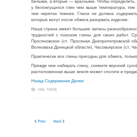
белыми, а вторые — красными. Чтобы определить, к
у беложгущихся глин чем выше температура, тем 
тем черепок темнее. Глина не должна содержать 
которые могут после обжига разорвать изделие.
Наша страна имеет большие запасы разнообразного
трудностей с поиском глины для своих работ. С
Просяновское (ст. Просяная Днепропетровской обл
Волноваха Донецкой области), Часовьярское (ст. Ча
Практически все глины пригодны для обжига, тольк
Прежде чем набирать глину, снимите верхний сухой
расположенная выше земля может сползти и придав
Назад
Содержание
Далее
Hits: 10635
Previous article: Исторический обзор
Next article: Искусство приготовления глиняног
Prev
Next