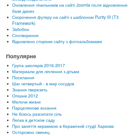
Оновлення лічильників на сайті Joomla після відновлення
бази даних
Скорочення футеру на сайті з шаблоном Purity III (T3
Framework)
Забобон
Спотворення
Відновлено сторінки сайту з фотоальбомами
Популярне
Група школярів 2016-2017
Материали для ліплення з дітьми
Посилання
Шаг четвертый - в мир сосудов
Знання тверезять
Опішне 2012
Мелочи жизни
Парцелянове кохання
Не боюсь разсипати сіль
Лепка в детском саду
Про заняття керамікою в Керамічній студії Харкова
Осторожно свинец