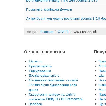
Встановлення Falang 1.4.0 для Joomla! 2.5 і 3
Помилки з плагінами Джумли
Як прибрати код мови в посиланні Joomla 2.5.9 б
Ви тут:
Главная
СТАТТІ
Сайт на Joomla
Останні оновлення
Попу
Цікавість
Груп
Прискіпливість
Мате
Підбурювання
Пос
Безвідповідальність
Шаг 
Оновлення лічильників на сайті
Знан
Joomla після відновлення бази
Опіш
даних
Мел
Скорочення футеру на сайті з
Парц
шаблоном Purity III (T3 Framework)
Не б
Забобон
Що т