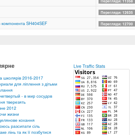
Перегляди: 11358
Перегляди: 12635
ез компонента SH404SEF
Перегляди: 12700
лярне
Live Traffic Stats
а школярів 2016-2017
риали для ліплення з дітьми
илання
четвертый - в мир сосудов
ня тверезять
не 2012
очи жизни
елянове кохання
оюсь разсипати сіль
аке лінь та як її позбутися