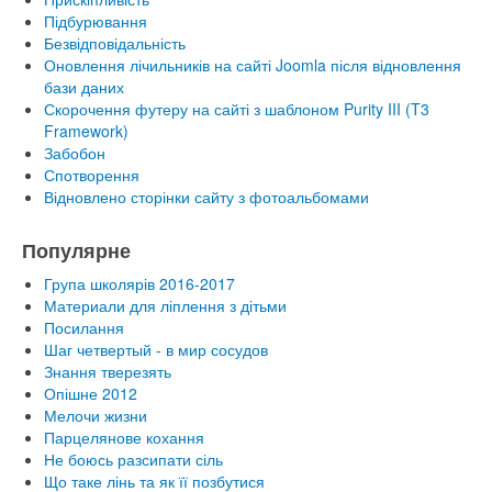
Підбурювання
Безвідповідальність
Оновлення лічильників на сайті Joomla після відновлення
бази даних
Скорочення футеру на сайті з шаблоном Purity III (T3
Framework)
Забобон
Спотворення
Відновлено сторінки сайту з фотоальбомами
Популярне
Група школярів 2016-2017
Материали для ліплення з дітьми
Посилання
Шаг четвертый - в мир сосудов
Знання тверезять
Опішне 2012
Мелочи жизни
Парцелянове кохання
Не боюсь разсипати сіль
Що таке лінь та як її позбутися