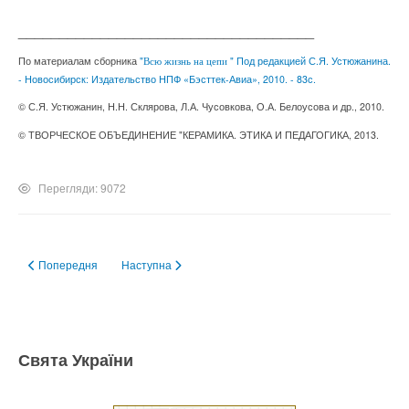
____________________________________
По материалам сборника
"
" Под редакцией С.Я. Устюжанина.
Всю жизнь на цепи
- Новосибирск: Издательство НПФ «Бэсттек-Авиа», 2010. - 83с.
© С.Я. Устюжанин,
Н.Н.
Склярова,
Л.А.
Чусовкова,
О.А.
Белоусова и др., 2010.
© ТВОРЧЕСКОЕ ОБЪЕДИНЕНИЕ "КЕРАМИКА. ЭТИКА И ПЕДАГОГИКА, 2013.
Перегляди: 9072
Попередня стаття: Надо жить!
Наступна стаття: Сборник "Всю жизнь на цепи"
Попередня
Наступна
Свята України