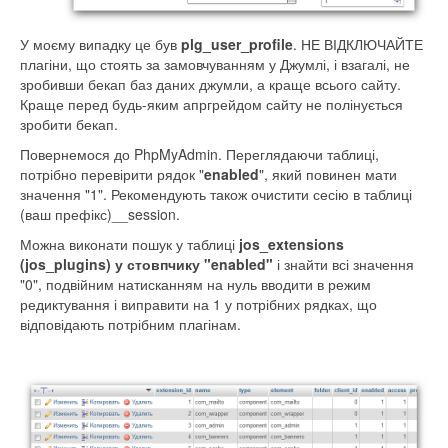
У моєму випадку це був
plg_user_profile
. НЕ ВІДКЛЮЧАЙТЕ
плагіни, що стоять за замовчуванням у Джумлі, і взагалі, не
зробивши бекап баз даних джумли, а краще всього сайту.
Краще перед будь-яким апргрейдом сайту не полінується
зробити бекап.
Повернемося до PhpMyAdmin. Переглядаючи таблиці,
потрібно перевірити рядок "
enabled
", який повинен мати
значення "1". Рекомендують також очистити сесію в таблиці
(ваш префікс)__session.
Можна виконати пошук у таблиці
jos_extensions
(jos_plugins)
у стовпчику "enabled"
і знайти всі значення
"0", подвійним натисканням на нуль вводити в режим
редиктування і виправити на 1 у потрібних рядках, що
відповідають потрібним плагінам.