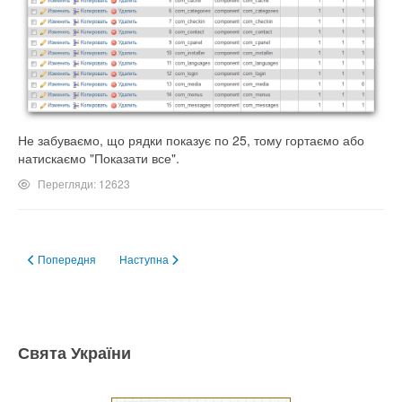
Не забуваємо, що рядки показує по 25, тому гортаємо або
натискаємо "Показати все".
Перегляди: 12623
Попередня стаття: Встановлення Falang 1.4.0 для Joomla! 2.5 і 3
Наступна стаття: Як прибрати код мови в посиланні J
Попередня
Наступна
Свята України