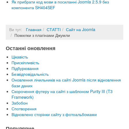
Як прибрати код мови в посиланні Joomla 2.5.9 без
компонента SH404SEF
Ви тут:
Главная
СТАТТІ
Сайт на Joomla
Помилки з плагінами Джумли
Останні оновлення
Цікавість
Прискіпливість
Підбурювання
Безвідповідальність
Оновлення лічильників на сайті Joomla після відновлення
бази даних
Скорочення футеру на сайті з шаблоном Purity III (T3
Framework)
Забобон
Спотворення
Відновлено сторінки сайту з фотоальбомами
Популярне