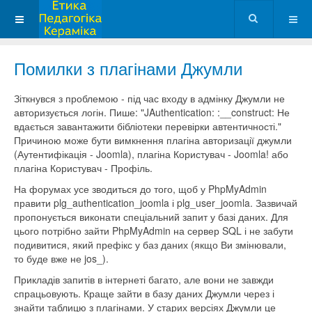
Помилки з плагінами Джумли
Зіткнувся з проблемою - під час входу в адмінку Джумли не
авторизується логін. Пише: "JAuthentication: :__construct: Не
вдається завантажити бібліотеки перевірки автентичності."
Причиною може бути вимкнення плагіна авторизації джумли
(Аутентифікація - Joomla), плагіна Користувач - Joomla! або
плагіна Користувач - Профіль.
На форумах усе зводиться до того, щоб у PhpMyAdmin
правити plg_authentication_joomla і plg_user_joomla. Зазвичай
пропонується виконати спеціальний запит у базі даних. Для
цього потрібно зайти PhpMyAdmin на сервер SQL і не забути
подивитися, який префікс у баз даних (якщо Ви змінювали,
то буде вже не jos_).
Прикладів запитів в інтернеті багато, але вони не завжди
спрацьовують. Краще зайти в базу даних Джумли через і
знайти таблицю з плагінами. У старих версіях Джумли це