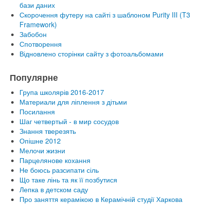
бази даних
Скорочення футеру на сайті з шаблоном Purity III (T3
Framework)
Забобон
Спотворення
Відновлено сторінки сайту з фотоальбомами
Популярне
Група школярів 2016-2017
Материали для ліплення з дітьми
Посилання
Шаг четвертый - в мир сосудов
Знання тверезять
Опішне 2012
Мелочи жизни
Парцелянове кохання
Не боюсь разсипати сіль
Що таке лінь та як її позбутися
Лепка в детском саду
Про заняття керамікою в Керамічній студії Харкова