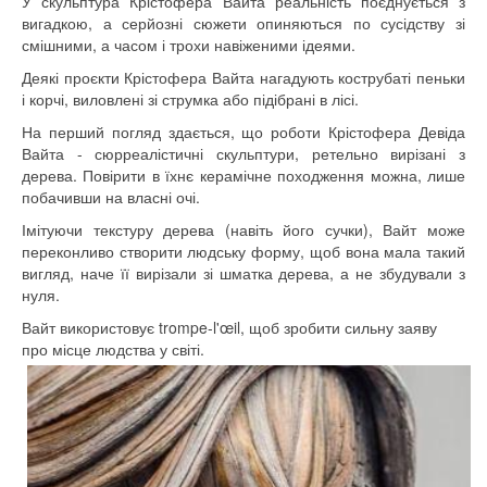
У скульптура Крістофера Вайта реальність поєднується з
вигадкою, а серйозні сюжети опиняються по сусідству зі
смішними, а часом і трохи навіженими ідеями.
Деякі проєкти Крістофера Вайта нагадують кострубаті пеньки
і корчі, виловлені зі струмка або підібрані в лісі.
На перший погляд здається, що роботи Крістофера Девіда
Вайта - сюрреалістичні скульптури, ретельно вирізані з
дерева. Повірити в їхнє керамічне походження можна, лише
побачивши на власні очі.
Імітуючи текстуру дерева (навіть його сучки), Вайт може
переконливо створити людську форму, щоб вона мала такий
вигляд, наче її вирізали зі шматка дерева, а не збудували з
нуля.
Вайт використовує trompe-l'œil, щоб зробити сильну заяву
про місце людства у світі.