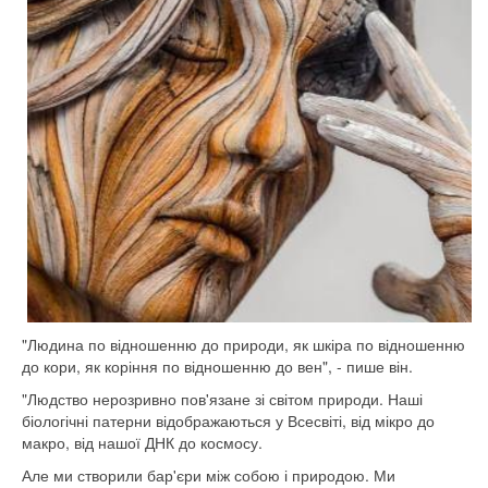
"Людина по відношенню до природи, як шкіра по відношенню
до кори, як коріння по відношенню до вен", - пише він.
"Людство нерозривно пов'язане зі світом природи. Наші
біологічні патерни відображаються у Всесвіті, від мікро до
макро, від нашої ДНК до космосу.
Але ми створили бар'єри між собою і природою. Ми