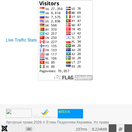
Live Traffic Stats
HIT.UA
1
1
1
Авторські права 2026 © Етика Педагогика Кераміка. Усі права
захищені. Designed by
JoomlArt.com
.
237ms
8.224MB
48