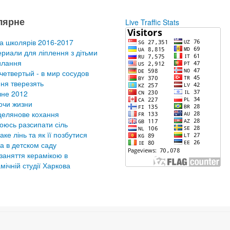
лярне
Live Traffic Stats
а школярів 2016-2017
риали для ліплення з дітьми
илання
четвертый - в мир сосудов
ня тверезять
не 2012
очи жизни
елянове кохання
оюсь разсипати сіль
аке лінь та як її позбутися
а в детском саду
заняття керамікою в
мічній студії Харкова