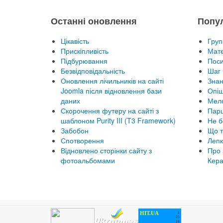
Останні оновлення
Попу
Цікавість
Груп
Прискіпливість
Мате
Підбурювання
Пос
Безвідповідальність
Шаг 
Оновлення лічильників на сайті
Знан
Joomla після відновлення бази
Опіш
даних
Мел
Скорочення футеру на сайті з
Парц
шаблоном Purity III (T3 Framework)
Не б
Забобон
Що т
Спотворення
Лепк
Відновлено сторінки сайту з
Про 
фотоальбомами
Кера
HIT.UA
1
25
28