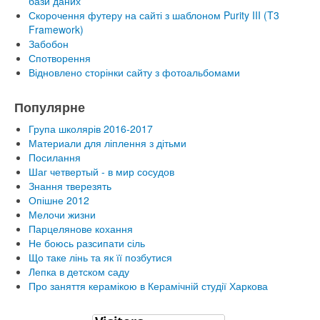
бази даних
Скорочення футеру на сайті з шаблоном Purity III (T3
Framework)
Забобон
Спотворення
Відновлено сторінки сайту з фотоальбомами
Популярне
Група школярів 2016-2017
Материали для ліплення з дітьми
Посилання
Шаг четвертый - в мир сосудов
Знання тверезять
Опішне 2012
Мелочи жизни
Парцелянове кохання
Не боюсь разсипати сіль
Що таке лінь та як її позбутися
Лепка в детском саду
Про заняття керамікою в Керамічній студії Харкова