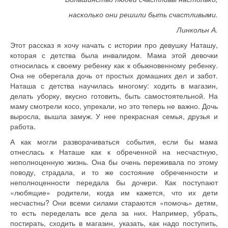
насколько они решили быть счастливыми.
Линкольн А.
Этот рассказ я хочу начать с истории про девушку Наташу,
которая с детства была инвалидом. Мама этой девочки
относилась к своему ребенку как к обыкновенному ребенку.
Она не оберегала дочь от простых домашних дел и забот.
Наташа с детства научилась многому: ходить в магазин,
делать уборку, вкусно готовить, быть самостоятельной. На
маму смотрели косо, упрекали, но это теперь не важно. Дочь
выросла, вышла замуж. У нее прекрасная семья, друзья и
работа.
А как могли разворачиваться события, если бы мама
отнеслась к Наташе как к обреченной на несчастную,
неполноценную жизнь. Она бы очень переживала по этому
поводу, страдала, и то же состояние обреченности и
неполноценности передала бы дочери. Как поступают
«любящие» родители, когда им кажется, что их дети
несчастны? Они всеми силами стараются «помочь» детям,
то есть переделать все дела за них. Например, убрать,
постирать, сходить в магазин, указать, как надо поступить,