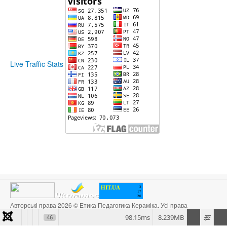
Live Traffic Stats
HIT.UA
3
17
20
Авторські права 2026 © Етика Педагогика Кераміка. Усі права
захищені. Designed by
JoomlArt.com
.
98.15ms
8.239MB
46