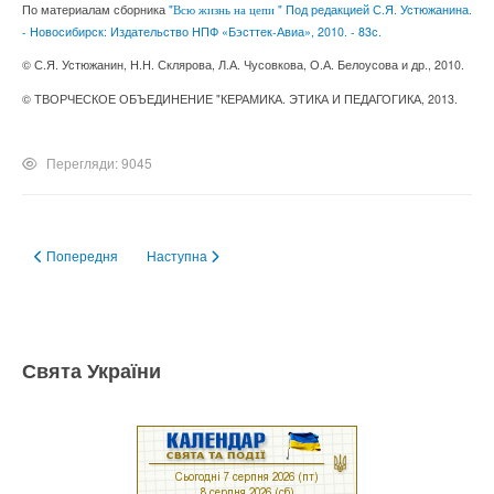
По материалам сборника
"
" Под редакцией С.Я. Устюжанина.
Всю жизнь на цепи
- Новосибирск: Издательство НПФ «Бэсттек-Авиа», 2010. - 83с.
© С.Я. Устюжанин,
Н.Н.
Склярова,
Л.А.
Чусовкова,
О.А.
Белоусова и др., 2010.
© ТВОРЧЕСКОЕ ОБЪЕДИНЕНИЕ "КЕРАМИКА. ЭТИКА И ПЕДАГОГИКА, 2013.
Перегляди: 9045
Попередня стаття: Ни рыба, ни мясо
Наступна стаття: Откуда приходит помощь
Попередня
Наступна
Свята України