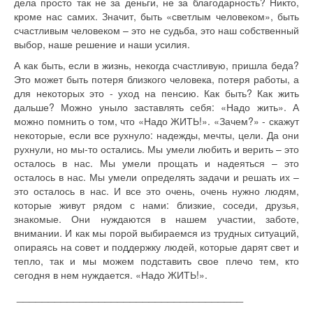
дела просто так не за деньги, не за благодарность? Никто,
кроме нас самих. Значит, быть «светлым человеком», быть
счастливым человеком – это не судьба, это наш собственный
выбор, наше решение и наши усилия.
А как быть, если в жизнь, некогда счастливую, пришла беда?
Это может быть потеря близкого человека, потеря работы, а
для некоторых это - уход на пенсию. Как быть? Как жить
дальше? Можно уныло заставлять себя: «Надо жить». А
можно помнить о том, что «Надо ЖИТЬ!». «Зачем?» - скажут
некоторые, если все рухнуло: надежды, мечты, цели. Да они
рухнули, но мы-то остались. Мы умели любить и верить – это
осталось в нас. Мы умели прощать и надеяться – это
осталось в нас. Мы умели определять задачи и решать их –
это осталось в нас. И все это очень, очень нужно людям,
которые живут рядом с нами: близкие, соседи, друзья,
знакомые. Они нуждаются в нашем участии, заботе,
внимании. И как мы порой выбираемся из трудных ситуаций,
опираясь на совет и поддержку людей, которые дарят свет и
тепло, так и мы можем подставить свое плечо тем, кто
сегодня в нем нуждается. «Надо ЖИТЬ!».
____________________________________