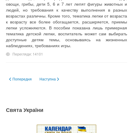
овощи, грибы, дети 5, 6 и 7 лет лепят фигуры животных и
людей, но требования к качеству выполнения в разных
возрастах различны. Кроме того, тематика лепки от возраста
к возрасту все более обогащается, расширяется, приемы
лепки усложняются. В пособии показана лишь примерная
тематика детской лепки, воспитатель может сам выбирать
доступные детям темы, основываясь на жизненных
наблюдениях, требованиях игры.
Перегляди: 14101
Попередня стаття: Окраска лепки
Наступна стаття: Пособия для лепки
Попередня
Наступна
Свята України