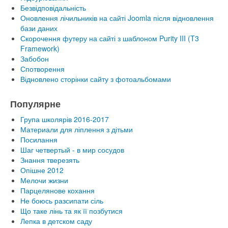
Безвідповідальність
Оновлення лічильників на сайті Joomla після відновлення
бази даних
Скорочення футеру на сайті з шаблоном Purity III (T3
Framework)
Забобон
Спотворення
Відновлено сторінки сайту з фотоальбомами
Популярне
Група школярів 2016-2017
Материали для ліплення з дітьми
Посилання
Шаг четвертый - в мир сосудов
Знання тверезять
Опішне 2012
Мелочи жизни
Парцелянове кохання
Не боюсь разсипати сіль
Що таке лінь та як її позбутися
Лепка в детском саду