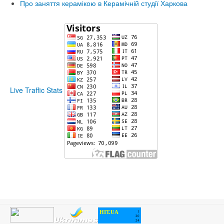
Про заняття керамікою в Керамічній студії Харкова
Live Traffic Stats
HIT.UA
1
20
24