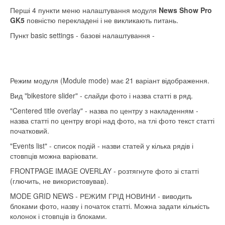
Перші 4 пункти меню налаштування модуля
News Show Pro
GK5
повністю перекладені і не викликають питань.
Пункт basic settings - базові налаштування -
Режим модуля (Module mode) має 21 варіант відображення.
Вид "bikestore slider" - слайди фото і назва статті в ряд.
"Centered title overlay" - назва по центру з накладенням -
назва статті по центру вгорі над фото, на тлі фото текст статті
початковий.
"Events list" - список подій - назви статей у кілька рядів і
стовпців можна варіювати.
FRONTPAGE IMAGE OVERLAY - розтягнуте фото зі статті
(глючить, не використовував).
MODE GRID NEWS - РЕЖИМ ГРІД НОВИНИ - виводить
блоками фото, назву і початок статті. Можна задати кількість
колонок і стовпців із блоками.