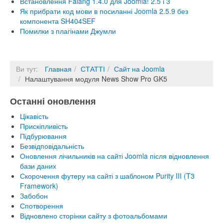
Встановлення Falang 1.4.0 для Joomla! 2.5 і 3
Як прибрати код мови в посиланні Joomla 2.5.9 без
компонента SH404SEF
Помилки з плагінами Джумли
Ви тут:
Главная
СТАТТІ
Сайт на Joomla
Налаштування модуля News Show Pro GK5
Останні оновлення
Цікавість
Прискіпливість
Підбурювання
Безвідповідальність
Оновлення лічильників на сайті Joomla після відновлення
бази даних
Скорочення футеру на сайті з шаблоном Purity III (T3
Framework)
Забобон
Спотворення
Відновлено сторінки сайту з фотоальбомами