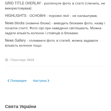
GRID TITLE OVERLAY - розтягнуте фото зі статті (глючить, не
використовував).
HIGHLIGHTS - ОСНОВНІ - порожні лінії - не налаштував.
News blocks (новинні блоки) - виводить блоками фото, назву і
початок статті. Фото сірі при наведенні світлішають. Можна
задати кількість колонок і стовпців із блоками.
News Gallary - спливаючі фото зі статей, можна задавати
кількість колонок тощо.
Перегляди: 8848
Попередня стаття: Додаємо нові позиції в шаблоні Purity III
Наступна стаття: Як змінити ширину колонок спадного м
Попередня
Наступна
Свята України