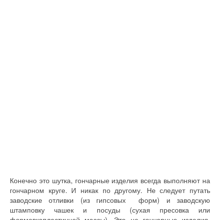
Конечно это шутка, гончарные изделия всегда выполняют на
гончарном круге. И никак по другому. Не следует путать
заводские отливки (из гипсовых форм) и заводскую
штамповку чашек и посуды (сухая пресовка или
формовкапластичной массы). Это не гончарные изделия.