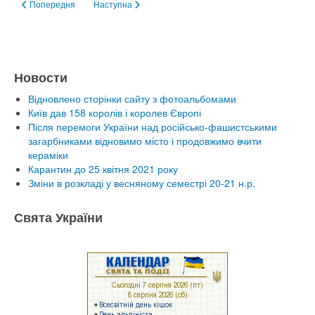
Попередня стаття: Изготовление чайников в группе Керамика и гончарс
Наступна стаття: Первое занятие группы Керамика и 
Попередня
Наступна
Новости
Відновлено сторінки сайту з фотоальбомами
Київ дав 158 королів і королев Європі
Після перемоги України над російсько-фашистськими
загарбниками відновимо місто і продовжимо вчити
кераміки
Карантин до 25 квітня 2021 року
Зміни в розкладі у весняному семестрі 20-21 н.р.
Свята України