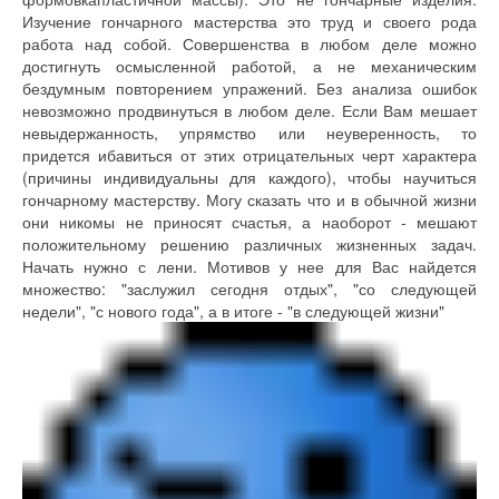
Изучение гончарного мастерства это труд и своего рода
работа над собой. Совершенства в любом деле можно
достигнуть осмысленной работой, а не механическим
бездумным повторением упражений. Без анализа ошибок
невозможно продвинуться в любом деле. Если Вам мешает
невыдержанность, упрямство или неуверенность, то
придется ибавиться от этих отрицательных черт характера
(причины индивидуальны для каждого), чтобы научиться
гончарному мастерству. Могу сказать что и в обычной жизни
они никомы не приносят счастья, а наоборот - мешают
положительному решению различных жизненных задач.
Начать нужно с лени. Мотивов у нее для Вас найдется
множество: "заслужил сегодня отдых", "со следующей
недели", "с нового года", а в итоге - "в следующей жизни"