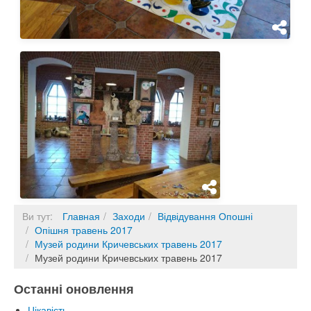
Ви тут:
Главная
Заходи
Відвідування Опошні
Опішня травень 2017
Музей родини Кричевських травень 2017
Музей родини Кричевських травень 2017
Останні оновлення
Цікавість