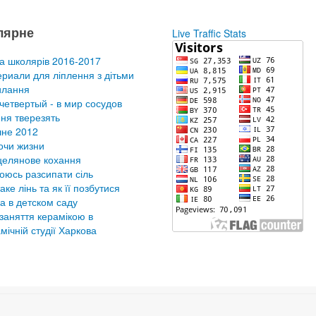
лярне
Live Traffic Stats
а школярів 2016-2017
риали для ліплення з дітьми
илання
четвертый - в мир сосудов
ня тверезять
не 2012
очи жизни
елянове кохання
оюсь разсипати сіль
аке лінь та як її позбутися
а в детском саду
заняття керамікою в
мічній студії Харкова