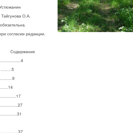
 Устюжанин
 Тайгунова О.А.
 обязательна.
при согласии редакции.
Содержание
.................4
……………5
.....9
...…14
............17
..............27
............31
...............37