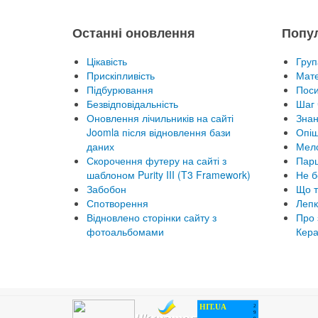
Останні оновлення
Попу
Цікавість
Груп
Прискіпливість
Мате
Підбурювання
Пос
Безвідповідальність
Шаг 
Оновлення лічильників на сайті
Знан
Joomla після відновлення бази
Опіш
даних
Мел
Скорочення футеру на сайті з
Парц
шаблоном Purity III (T3 Framework)
Не б
Забобон
Що т
Спотворення
Лепк
Відновлено сторінки сайту з
Про 
фотоальбомами
Кера
HIT.UA
2
9