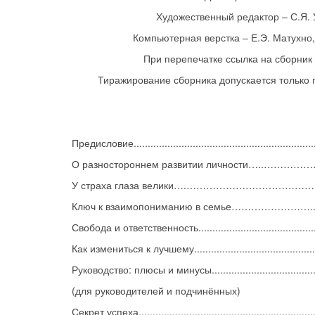
Художественный редактор – С.Я.
Компьютерная верстка – Е.Э. Матухно,
При перепечатке ссылка на сборник
Тиражирование сборника допускается только 
Предисловие.................................................................
О разностороннем развитии личности…..………
У страха глаза велики….……………………………………..
Ключ к взаимопониманию в семье……………………..
Свобода и ответственность...........................................
Как измениться к лучшему............................................
Руководство: плюсы и минусы.......................................
(для руководителей и подчинённых)
Секрет успеха...............................................................