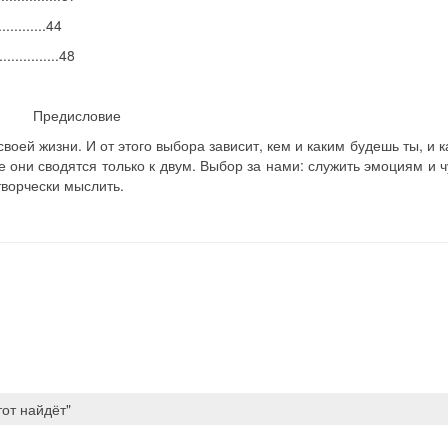
.........44
...............48
Предисловие
воей жизни. И от этого выбора зависит, кем и каким будешь ты, и к
 они сводятся только к двум. Выбор за нами: служить эмоциям и 
творчески мыслить.
"
тот найдёт"