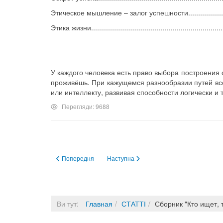
Этическое мышление – залог успешности....................
Этика жизни..................................................................
У каждого человека есть право выбора построения с
проживёшь. При кажущемся разнообразии путей все
или интеллекту, развивая способности логически и 
Перегляди: 9688
Попередня стаття: О разностороннем развитии личности
Наступна стаття: Сборник "Времени нет
Попередня
Наступна
Ви тут:
Главная
СТАТТІ
Сборник "Кто ищет, 