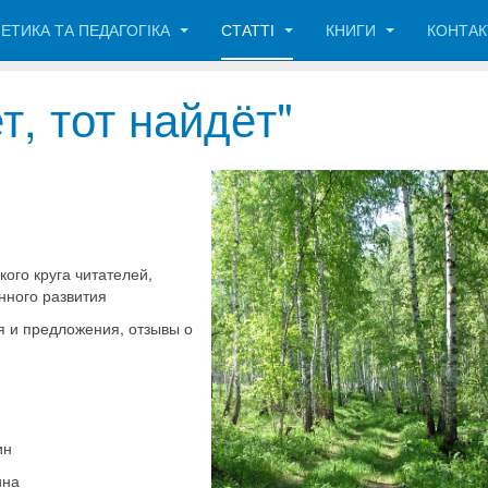
ЕТИКА ТА ПЕДАГОГІКА
СТАТТІ
КНИГИ
КОНТА
т, тот найдёт"
ого круга читателей,
нного развития
я и предложения, отзывы о
ин
ина