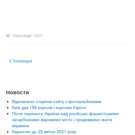
Перегляди: 10311
Попередня стаття: Младшая группа 2011-2012
Попередня
Новости
Відновлено сторінки сайту з фотоальбомами
Київ дав 158 королів і королев Європі
Після перемоги України над російсько-фашистськими
загарбниками відновимо місто і продовжимо вчити
кераміки
Карантин до 25 квітня 2021 року