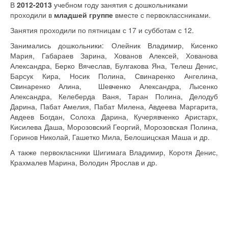
В
2012-2013
учебном году занятия с дошкольниками
проходили в
младшей группе
вместе с первоклассниками.
Занятия проходили по пятницам с 17 и субботам с 12.
Занимались дошкольники: Олейник Владимир, Кисенко
Мария, Габараев Зарина, Хованов Алексей, Хованова
Александра, Берко Вячеслав, Булгакова Яна, Телеш Денис,
Барсук Кира, Носик Полина, Свинаренко Ангелина,
Свинаренко Алина, Шевченко Александра, Лысенко
Александра, Келеберда Ваня, Таран Полина, Делодуб
Дарина, Пабат Амелия, Пабат Милена, Авдеева Маргарита,
Авдеев Богдан, Солоха Дарина, Кучерявченко Аристарх,
Кисилева Даша, Морозовский Георгий, Морозовская Полина,
Горинов Николай, Гашетко Мила, Белошицская Маша и др.
А также первокласники Шигимага Владимир, Коротя Денис,
Крахмалев Марина, Володин Ярослав и
др.