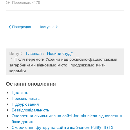
Перегляди: 4178
Попередня стаття: Київ дав 158 королів і королев Європі
Наступна стаття: Карантин до 25 квітня 2021 року
Попередня
Наступна
Ви тут:
Главная
Новини студії
Після перемоги України над російсько-фашистськими
загарбниками відновимо місто і продовжимо вчити
кераміки
Останні оновлення
Цікавість
Прискіпливість
Підбурювання
Безвідповідальність
Оновлення лічильників на сайті Joomla після відновлення
бази даних
Скорочення футеру на сайті з шаблоном Purity III (T3