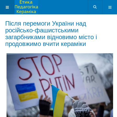
Після перемоги України над
російсько-фашистськими
загарбниками відновимо місто і
продовжимо вчити кераміки