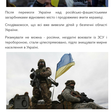
Після перемоги України над російсько-фашистськими
загарбниками відновимо місто і продовжимо вчити кераміці.
Сподіваємося, що всі вже вивезли дітей у безпечні області
України.
Ризикувати не можна - росіяни, нездатні воювати із ЗСУ і
теробороною, стали цілеспрямовано, підло знищувати мирне
населення в Україні.