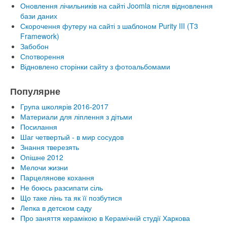
Оновлення лічильників на сайті Joomla після відновлення
бази даних
Скорочення футеру на сайті з шаблоном Purity III (T3
Framework)
Забобон
Спотворення
Відновлено сторінки сайту з фотоальбомами
Популярне
Група школярів 2016-2017
Материали для ліплення з дітьми
Посилання
Шаг четвертый - в мир сосудов
Знання тверезять
Опішне 2012
Мелочи жизни
Парцелянове кохання
Не боюсь разсипати сіль
Що таке лінь та як її позбутися
Лепка в детском саду
Про заняття керамікою в Керамічній студії Харкова