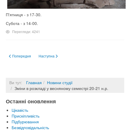
П'ятниця - з 17-30.
Субота - з 14-00.
Перегляди: 4241
Попередня стаття: Карантин до 25 квітня 2021 року
Наступна стаття: З Новим роком!
Попередня
Наступна
Ви тут:
Главная
Новини студії
Зміни в розкладі у весняному семестрі 20-21 н.р.
Останні оновлення
Цікавість
Прискіпливість
Підбурювання
Безвідповідальність